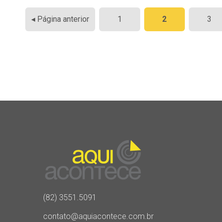
Paginação
◂ Página anterior
1
2
3
de
posts
(82) 3551.5091
contato@aquiacontece.com.br