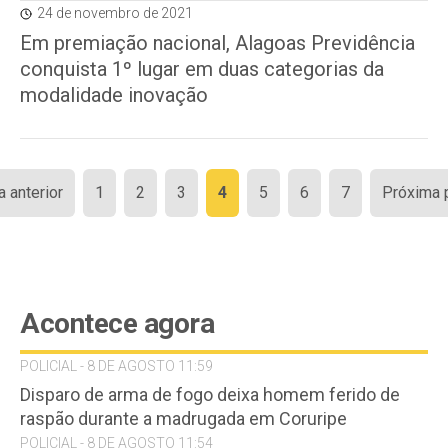
24 de novembro de 2021
Em premiação nacional, Alagoas Previdência
conquista 1º lugar em duas categorias da
modalidade inovação
Paginação
a anterior
1
2
3
4
5
6
7
Próxima 
de
posts
Acontece agora
POLICIAL - 8 DE AGOSTO 11:59
Disparo de arma de fogo deixa homem ferido de
raspão durante a madrugada em Coruripe
POLICIAL - 8 DE AGOSTO 11:54