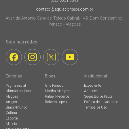
(82) 3551.5091
contato@aquiacontece.com.br
Avenida Antonio Candido Toledo Cabral, 149, Dom Constantino.
Penedo - Alagoas
Siga nas redes
Editorias
Blogs
Institucional
Página inicial
Giro Penedo
Expediente
Últimas notícias
Martha Martyres
Anuncie
Alagoas
Rafael Medeiros
Sugestão de Pauta
Artigos
Roberto Lopes
Política de privacidade
Brasil/Mundo
Termos de Uso
Cultura
Esporte
Maceió