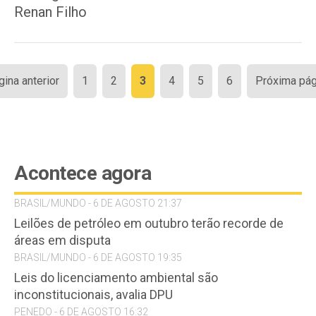
Renan Filho
Paginação
gina anterior
1
2
3
4
5
6
Próxima pág
de
posts
Acontece agora
BRASIL/MUNDO - 6 DE AGOSTO 21:37
Leilões de petróleo em outubro terão recorde de
áreas em disputa
BRASIL/MUNDO - 6 DE AGOSTO 19:35
Leis do licenciamento ambiental são
inconstitucionais, avalia DPU
PENEDO - 6 DE AGOSTO 16:32