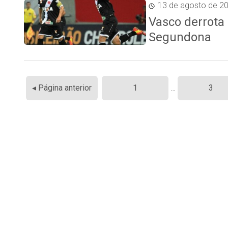
13 de agosto de 2
Vasco derrota 
Segundona
Paginação
◂ Página anterior
1
…
3
de
posts