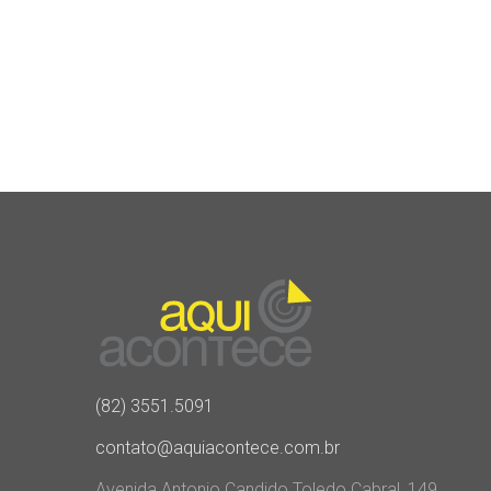
(82) 3551.5091
contato@aquiacontece.com.br
Avenida Antonio Candido Toledo Cabral, 149,