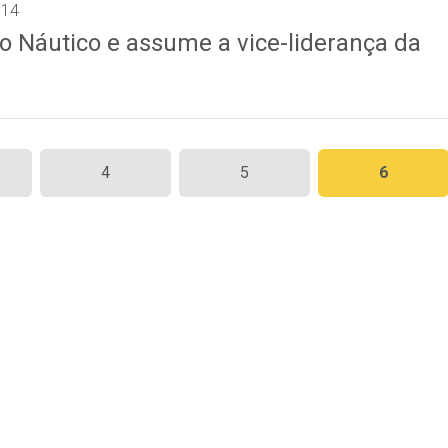
014
o Náutico e assume a vice-liderança da
4
5
6