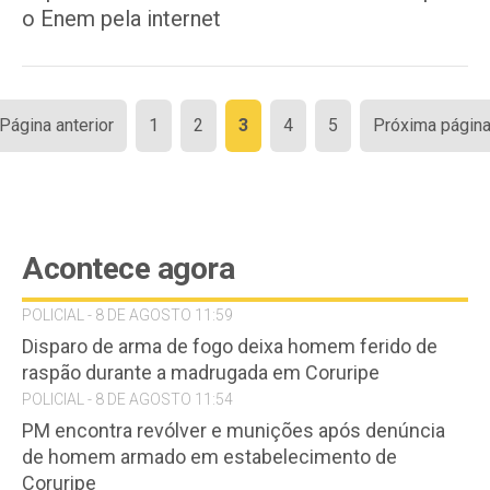
o Enem pela internet
Paginação
 Página anterior
1
2
3
4
5
Próxima página
de
posts
Acontece agora
POLICIAL - 8 DE AGOSTO 11:59
Disparo de arma de fogo deixa homem ferido de
raspão durante a madrugada em Coruripe
POLICIAL - 8 DE AGOSTO 11:54
PM encontra revólver e munições após denúncia
de homem armado em estabelecimento de
Coruripe