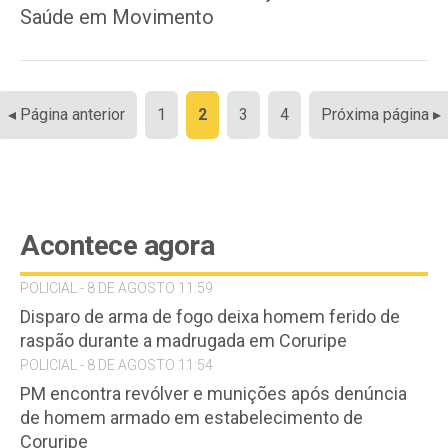
Saúde em Movimento
Paginação
◂ Página anterior
1
2
3
4
Próxima página ▸
de
posts
Acontece agora
POLICIAL - 8 DE AGOSTO 11:59
Disparo de arma de fogo deixa homem ferido de
raspão durante a madrugada em Coruripe
POLICIAL - 8 DE AGOSTO 11:54
PM encontra revólver e munições após denúncia
de homem armado em estabelecimento de
Coruripe