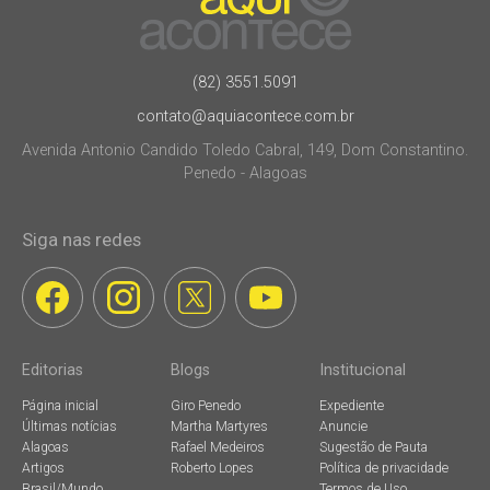
(82) 3551.5091
contato@aquiacontece.com.br
Avenida Antonio Candido Toledo Cabral, 149, Dom Constantino.
Penedo - Alagoas
Siga nas redes
Editorias
Blogs
Institucional
Página inicial
Giro Penedo
Expediente
Últimas notícias
Martha Martyres
Anuncie
Alagoas
Rafael Medeiros
Sugestão de Pauta
Artigos
Roberto Lopes
Política de privacidade
Brasil/Mundo
Termos de Uso