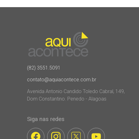
(82) 3551.5091
contato@aquiacontece.com.br
Avenida Antonio Candido Toledo Cabral, 149,
Dom Constantino. Penedo - Alagoas
Siga nas redes