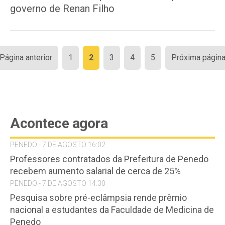
governo de Renan Filho
Paginação
 Página anterior
1
2
3
4
5
Próxima página
de
posts
Acontece agora
PENEDO - 7 DE AGOSTO 16:02
Professores contratados da Prefeitura de Penedo
recebem aumento salarial de cerca de 25%
PENEDO - 7 DE AGOSTO 14:30
Pesquisa sobre pré-eclâmpsia rende prêmio
nacional a estudantes da Faculdade de Medicina de
Penedo