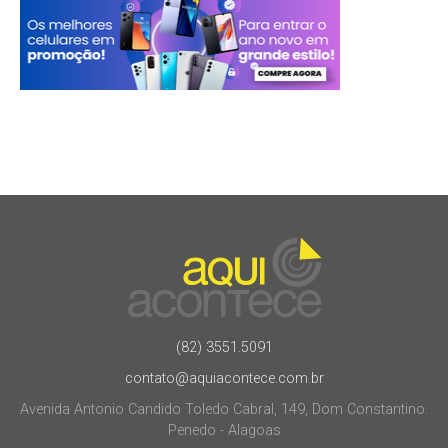
(82) 3551.5091
contato@aquiacontece.com.br
Avenida Antonio Candido Toledo Cabral, 149, Dom Constantino.
Penedo - Alagoas