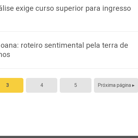
lise exige curso superior para ingresso
B
goana: roteiro sentimental pela terra de
mos
3
4
5
Próxima página ▸