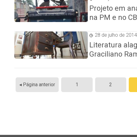
Projeto em aná
na PM e no C
28 de julho de 2014
Literatura ala
Graciliano Ra
Paginação
◂ Página anterior
1
2
de
posts