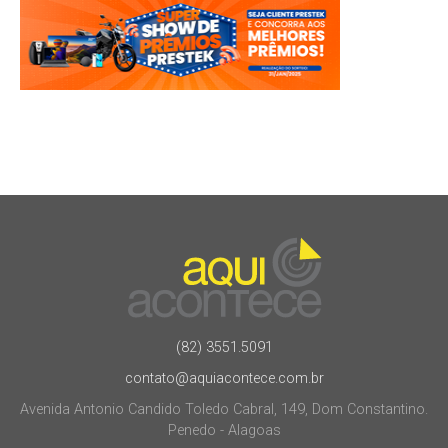
(82) 3551.5091
contato@aquiacontece.com.br
Avenida Antonio Candido Toledo Cabral, 149, Dom Constantino.
Penedo - Alagoas