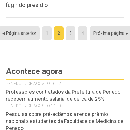
fugir do presídio
Paginação
◂ Página anterior
1
2
3
4
Próxima página ▸
de
posts
Acontece agora
PENEDO - 7 DE AGOSTO 16:02
Professores contratados da Prefeitura de Penedo
recebem aumento salarial de cerca de 25%
PENEDO - 7 DE AGOSTO 14:30
Pesquisa sobre pré-eclâmpsia rende prêmio
nacional a estudantes da Faculdade de Medicina de
Penedo