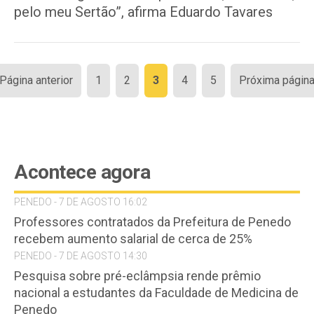
pelo meu Sertão”, afirma Eduardo Tavares
Paginação
 Página anterior
1
2
3
4
5
Próxima página
de
posts
Acontece agora
PENEDO - 7 DE AGOSTO 16:02
Professores contratados da Prefeitura de Penedo
recebem aumento salarial de cerca de 25%
PENEDO - 7 DE AGOSTO 14:30
Pesquisa sobre pré-eclâmpsia rende prêmio
nacional a estudantes da Faculdade de Medicina de
Penedo