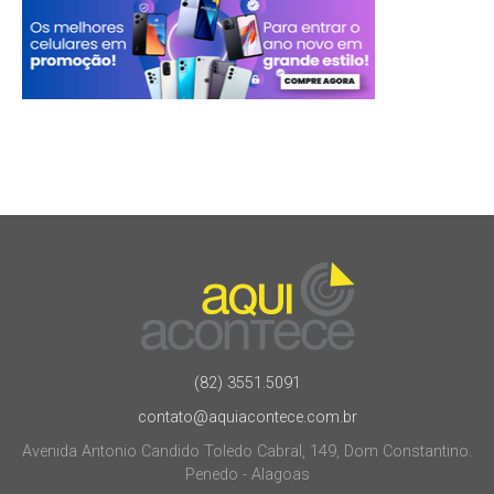
(82) 3551.5091
contato@aquiacontece.com.br
Avenida Antonio Candido Toledo Cabral, 149, Dom Constantino.
Penedo - Alagoas