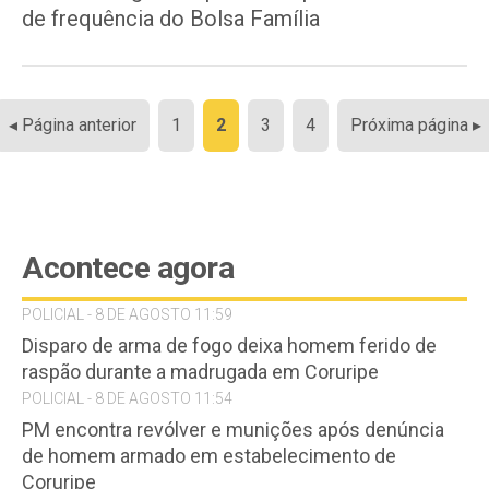
de frequência do Bolsa Família
Paginação
◂ Página anterior
1
2
3
4
Próxima página ▸
de
posts
Acontece agora
POLICIAL - 8 DE AGOSTO 11:59
Disparo de arma de fogo deixa homem ferido de
raspão durante a madrugada em Coruripe
POLICIAL - 8 DE AGOSTO 11:54
PM encontra revólver e munições após denúncia
de homem armado em estabelecimento de
Coruripe