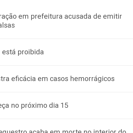
ração em prefeitura acusada de emitir
alsas
 está proibida
tra eficácia em casos hemorrágicos
eça no próximo dia 15
sequestro acaba em morte no interior do