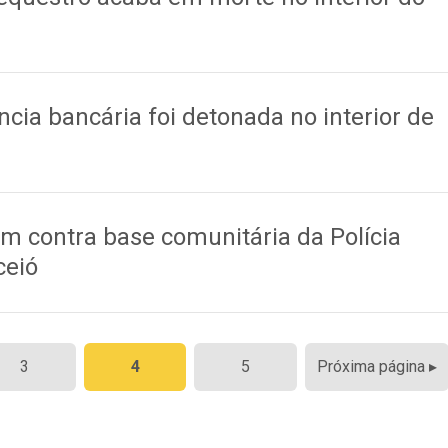
ia bancária foi detonada no interior de
m contra base comunitária da Polícia
ceió
3
4
5
Próxima página ▸