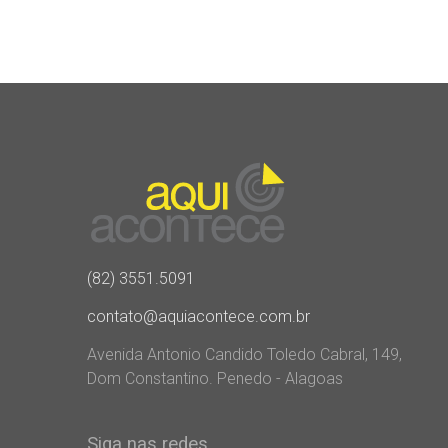
(82) 3551.5091
contato@aquiacontece.com.br
Avenida Antonio Candido Toledo Cabral, 149,
Dom Constantino. Penedo - Alagoas
Siga nas redes