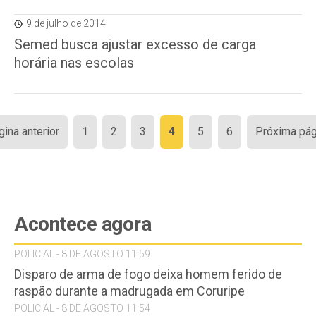
9 de julho de 2014
Semed busca ajustar excesso de carga
horária nas escolas
Paginação
gina anterior
1
2
3
4
5
6
Próxima pág
de
posts
Acontece agora
POLICIAL - 8 DE AGOSTO 11:59
Disparo de arma de fogo deixa homem ferido de
raspão durante a madrugada em Coruripe
POLICIAL - 8 DE AGOSTO 11:54