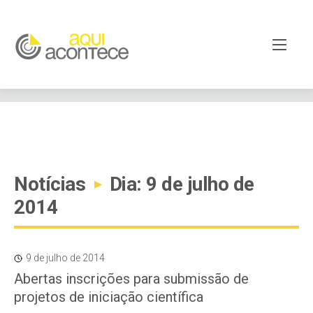
google-site-verification=EjSe5c8YipkwGd6E7NrnqocbcNz-
Xy8lpYSLnxw-AX8 google-site-verification:
googleb82de9a22cec23e8.html
Notícias
Dia: 9 de julho de
▸
2014
9 de julho de 2014
Abertas inscrições para submissão de
projetos de iniciação científica