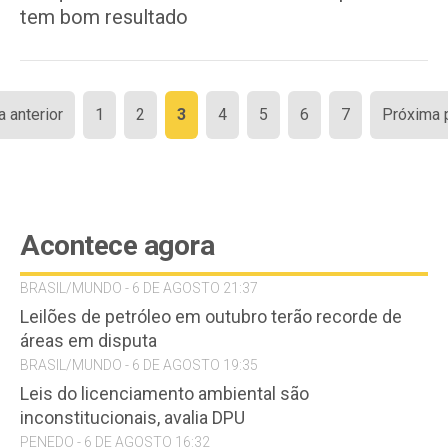
tem bom resultado
Paginação
a anterior
1
2
3
4
5
6
7
Próxima 
de
posts
Acontece agora
BRASIL/MUNDO - 6 DE AGOSTO 21:37
Leilões de petróleo em outubro terão recorde de
áreas em disputa
BRASIL/MUNDO - 6 DE AGOSTO 19:35
Leis do licenciamento ambiental são
inconstitucionais, avalia DPU
PENEDO - 6 DE AGOSTO 16:32