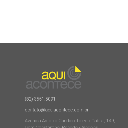
(82) 3551.5091
contato@aquiacontece.com.br
Avenida Antonio Candido Toledo Cabral, 149,
Dom Constantino. Penedo - Alagoas