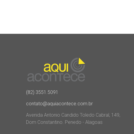
(82) 3551.5091
contato@aquiacontece.com.br
Avenida Antonio Candido Toledo Cabral, 149,
Dom Constantino. Penedo - Alagoas