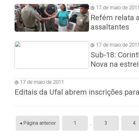
17 de maio de 201
Refém relata 
assaltantes
17 de maio de 201
Sub-18: Corint
Nova na estre
17 de maio de 2011
Editais da Ufal abrem inscrições par
Paginação
◂ Página anterior
1
…
3
4
de
posts