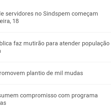
1
de servidores no Sindspem começam
eira, 18
1
blica faz mutirão para atender população
a
1
romovem plantio de mil mudas
1
ssumem compromisso com programa
gas