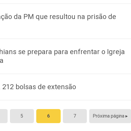
1
ação da PM que resultou na prisão de
1
hians se prepara para enfrentar o Igreja
ia
a 212 bolsas de extensão
5
6
7
Próxima página ▸