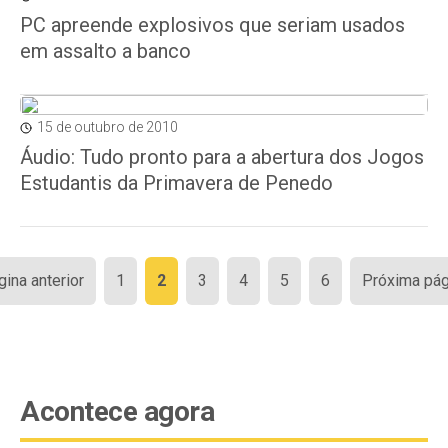
PC apreende explosivos que seriam usados
em assalto a banco
15 de outubro de 2010
Áudio: Tudo pronto para a abertura dos Jogos
Estudantis da Primavera de Penedo
Paginação
gina anterior
1
2
3
4
5
6
Próxima pág
de
posts
Acontece agora