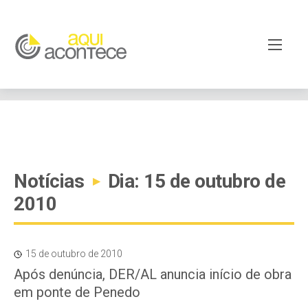
google-site-verification=EjSe5c8YipkwGd6E7NrnqocbcNz-
Xy8lpYSLnxw-AX8 google-site-verification:
googleb82de9a22cec23e8.html
Notícias
Dia: 15 de outubro de
▸
2010
15 de outubro de 2010
Após denúncia, DER/AL anuncia início de obra
em ponte de Penedo