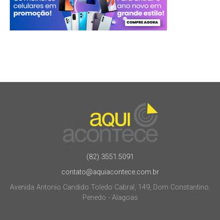
(82) 3551.5091
contato@aquiacontece.com.br
Avenida Antonio Candido Toledo Cabral, 149, Dom Constantino.
Penedo - Alagoas