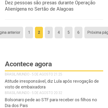
Dez pessoas são presas durante Operação
Alienígena no Sertão de Alagoas
Paginação
gina anterior
1
2
3
4
5
6
Próxima pág
de
posts
Acontece agora
BRASIL/MUNDO - 5 DE AGOSTO 21:25
Atitude irresponsável, diz Lula após revogação de
visto de embaixadora
BRASIL/MUNDO - 5 DE AGOSTO 20:32
Bolsonaro pede ao STF para receber os filhos no
Dia dos Pais