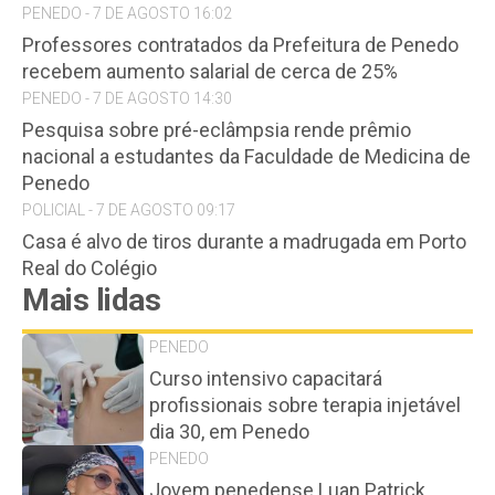
PENEDO - 7 DE AGOSTO 16:02
Professores contratados da Prefeitura de Penedo
recebem aumento salarial de cerca de 25%
PENEDO - 7 DE AGOSTO 14:30
Pesquisa sobre pré-eclâmpsia rende prêmio
nacional a estudantes da Faculdade de Medicina de
Penedo
POLICIAL - 7 DE AGOSTO 09:17
Casa é alvo de tiros durante a madrugada em Porto
Real do Colégio
Mais lidas
PENEDO
Curso intensivo capacitará
profissionais sobre terapia injetável
dia 30, em Penedo
PENEDO
Jovem penedense Luan Patrick