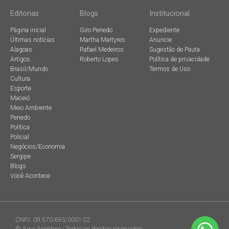
Editorias
Blogs
Institucional
Página inicial
Giro Penedo
Expediente
Últimas notícias
Martha Martyres
Anuncie
Alagoas
Rafael Medeiros
Sugestão de Pauta
Artigos
Roberto Lopes
Política de privacidade
Brasil/Mundo
Termos de Uso
Cultura
Esporte
Maceió
Meio Ambiente
Penedo
Política
Policial
Negócios/Economia
Sergipe
Blogs
Você Acontece
CNPJ: 09.570.693/0001-22
© Aqui Acontece - Todos os direitos reservados