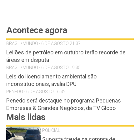
Acontece agora
BRASIL/MUNDO - 6 DE AGOSTO 21:37
Leilões de petróleo em outubro terão recorde de
áreas em disputa
BRASIL/MUNDO - 6 DE AGOSTO 19:35
Leis do licenciamento ambiental são
inconstitucionais, avalia DPU
PENEDO - 6 DE AGOSTO 16:32
Penedo será destaque no programa Pequenas
Empresas & Grandes Negócios, da TV Globo
Mais lidas
POLICIAL
Suposta fraude na compra de