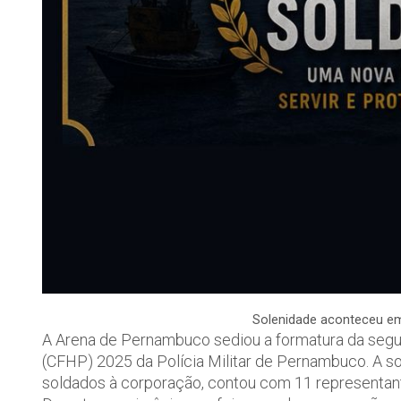
Solenidade aconteceu e
A Arena de Pernambuco sediou a formatura da segu
(CFHP) 2025 da Polícia Militar de Pernambuco. A so
soldados à corporação, contou com 11 representant