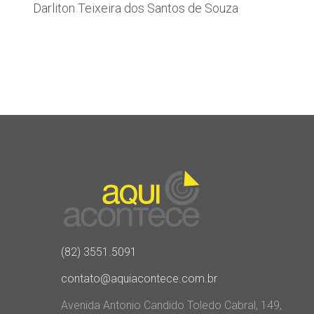
Darliton Teixeira dos Santos de Souza
(82) 3551.5091
contato@aquiacontece.com.br
Avenida Antonio Candido Toledo Cabral, 149,