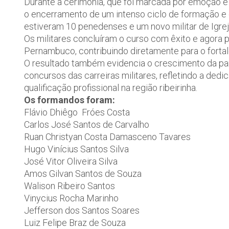
Durante a cerimônia, que foi marcada por emoção e 
o encerramento de um intenso ciclo de formação e o i
estiveram 10 penedenses e um novo militar de Igre
Os militares concluíram o curso com êxito e agora pa
Pernambuco, contribuindo diretamente para o forta
O resultado também evidencia o crescimento da par
concursos das carreiras militares, refletindo a de
qualificação profissional na região ribeirinha.
Os formandos foram:
Flávio Dhiêgo Fróes Costa
Carlos José Santos de Carvalho
Ruan Christyan Costa Damasceno Tavares
Hugo Vinícius Santos Silva
José Vitor Oliveira Silva
Amos Gilvan Santos de Souza
Walison Ribeiro Santos
Vinycius Rocha Marinho
Jefferson dos Santos Soares
Luiz Felipe Braz de Souza