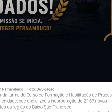
m Pernambuco – Foto: Divulgação
nda turma do Curso de Formação e Habilitação de Praças
lenidade, que oficializou a incorporação de 2.157 novos
es da região do Baixo São Francisco.