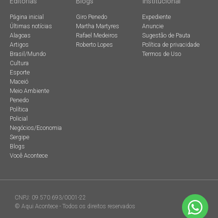
Editorias
Blogs
Institucional
Página inicial
Giro Penedo
Expediente
Últimas notícias
Martha Martyres
Anuncie
Alagoas
Rafael Medeiros
Sugestão de Pauta
Artigos
Roberto Lopes
Política de privacidade
Brasil/Mundo
Termos de Uso
Cultura
Esporte
Maceió
Meio Ambiente
Penedo
Política
Policial
Negócios/Economia
Sergipe
Blogs
Você Acontece
CNPJ: 09.570.693/0001-22
© Aqui Acontece - Todos os direitos reservados